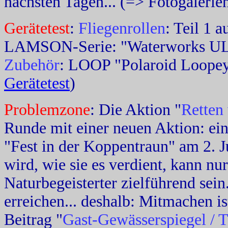
nächsten Tagen... (=> Fotogalerien
Gerätetest
:
Fliegenrollen
: Teil 1
LAMSON-Serie: "Waterworks ULA
Zubehör
: LOOP "Polaroid Loope
Gerätetest
)
Problemzone
: Die Aktion "
Retten
Runde mit einer neuen Aktion: e
"Fest in der Koppentraun" am 2. J
wird, wie sie es verdient, kann nu
Naturbegeisterter zielführend sei
erreichen... deshalb: Mitmachen i
Beitrag "
Gast-Gewässerspiegel / T