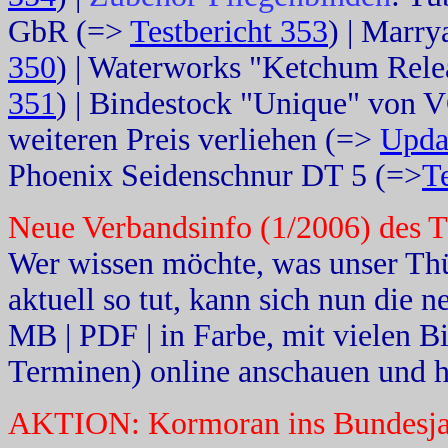
GbR (=>
Testbericht 353
) | Marr
350
) | Waterworks "Ketchum Rel
351
) | Bindestock "Unique" von
weiteren Preis verliehen (=>
Updat
Phoenix Seidenschnur DT 5 (=>
T
Neue Verbandsinfo (1/2006) des 
Wer wissen möchte, was unser T
aktuell so tut, kann sich nun die 
MB | PDF | in Farbe, mit vielen Bi
Terminen) online anschauen und h
AKTION: Kormoran ins Bundesjagdg