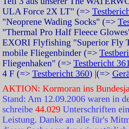
Teil 3 aus unserer The WATERW
ULA Force 2X LT" (=>
Testberic
"Neoprene Wading Socks" (=>
Te
"Thermal Pro Half Fleece Glowe
EXORI Flyfishing "Superior Fly 
mobile Fliegenbinder (=>
Testber
Fliegenhaken" (=>
Testbericht 36
4 F (=>
Testbericht 360
) |(=>
Gerä
AKTION: Kormoran ins Bundesjagd
Stand: Am 12.09.2006 waren in de
schreibe
44.029
Unterschriften ei
Leistung. Danke an alle für's Mit