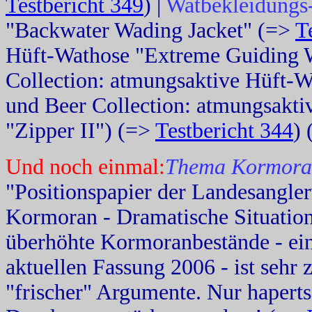
Testbericht 349
) |
Watbekleidungs-
"Backwater Wading Jacket" (=>
T
Hüft-Wathose "Extreme Guiding 
Collection: atmungsaktive Hüft-
und Beer Collection: atmungsakti
"Zipper II") (=>
Testbericht 344
)
Und noch einmal:
Thema Kormora
"Positionspapier der Landesangle
Kormoran - Dramatische Situation
überhöhte Kormoranbestände - eine
aktuellen Fassung 2006 - ist sehr
"frischer" Argumente. Nur hapert