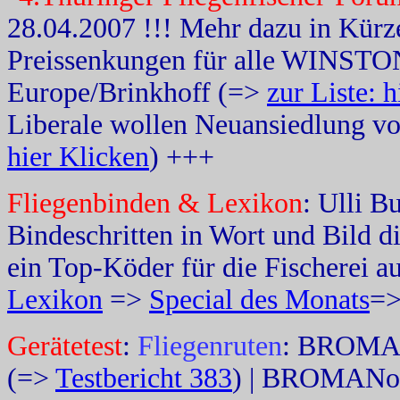
28.04.2007 !!! Mehr dazu in Kür
Preissenkungen für alle WINSTON 
Europe/Brinkhoff (=>
zur Liste: 
Liberale wollen Neuansiedlung v
hier Klicken
) +++
Fliegenbinden & Lexikon
: Ulli B
Bindeschritten in Wort und Bild di
ein Top-Köder für die Fischerei a
Lexikon
=>
Special des Monats
=
Gerätetest
:
Fliegenruten
: BROMANo
(=>
Testbericht 383
) | BROMANoDel