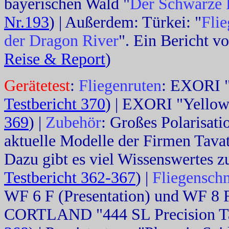
bayerischen Wald "
Der Schwarze 
Nr.193
) | Außerdem: Türkei: "
Flie
der Dragon River
". Ein Bericht 
Reise & Report
)
Gerätetest
:
Fliegenruten
: EXORI "
Testbericht 370
) | EXORI "Yellows
369
) |
Zubehör
: Großes Polarisati
aktuelle Modelle der Firmen Tavat
Dazu gibt es viel Wissenswertes zu
Testbericht 362-367
) |
Fliegensch
WF 6 F (Presentation) und WF 8 
CORTLAND "444 SL Precision Ta