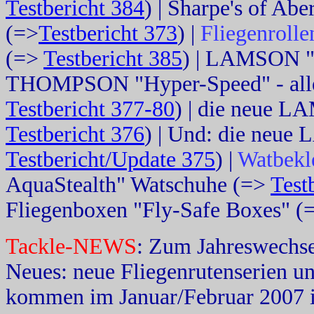
Testbericht 384
) | Sharpe's of Abe
(=>
Testbericht 373
) |
Fliegenrolle
(=>
Testbericht 385
) | LAMSON "
THOMPSON "Hyper-Speed" - alle 4
Testbericht 377-80
) | die neue L
Testbericht 376
) | Und: die neue
Testbericht/Update 375
) |
Watbekl
AquaStealth" Watschuhe (=>
Test
Fliegenboxen "Fly-Safe Boxes" (
Tackle-NEWS
: Zum Jahreswechse
Neues: neue Fliegenrutenserien 
kommen im Januar/Februar 2007 