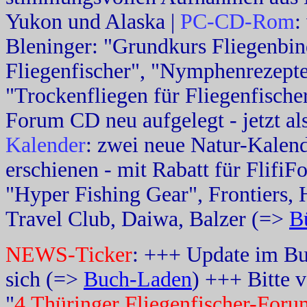
Yukon und Alaska |
PC-CD-Rom
:
Bleninger: "Grundkurs Fliegenbin
Fliegenfischer", "Nymphenrezepte
"Trockenfliegen für Fliegenfische
Forum CD neu aufgelegt - jetzt al
Kalender
: zwei neue Natur-Kalen
erschienen - mit Rabatt für FlifiF
"Hyper Fishing Gear", Frontiers,
Travel Club, Daiwa, Balzer (=>
Bü
NEWS-Ticker
: +++ Update im Bu
sich (=>
Buch-Laden
) +++ Bitte 
"
4.Thüringer Fliegenfischer-Foru