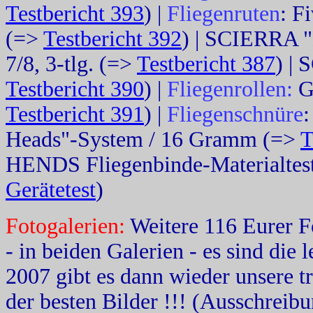
Testbericht 393
) |
Fliegenruten
: F
(=>
Testbericht 392
) | SCIERRA "
7/8, 3-tlg. (=>
Testbericht 387
) | 
Testbericht 390
) |
Fliegenrollen:
G
Testbericht 391
) |
Fliegenschnüre
Heads"-System / 16 Gramm (=>
T
HENDS Fliegenbinde-Materialtest
Gerätetest
)
Fotogalerien:
Weitere 116 Eurer F
- in beiden Galerien - es sind die 
2007 gibt es dann wieder unsere t
der besten Bilder !!! (Ausschreib