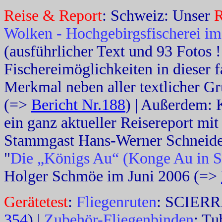
Reise & Report
: Schweiz: Unser
R
Wolken - Hochgebirgsfischerei i
(ausführlicher Text und 93 Fotos !!!
Fischereimöglichkeiten in dieser 
Merkmal neben aller textlicher Grü
(=>
Bericht Nr.188
) | Außerdem: K
ein ganz aktueller Reisereport mi
Stammgast Hans-Werner Schneid
"
Die „Königs Au“ (Konge Au in 
Holger Schmöe im Juni 2006 (=>
Gerätetest
:
Fliegenruten
: SCIERRA
354
) |
Zubehör-Fliegenbinden
: Tu