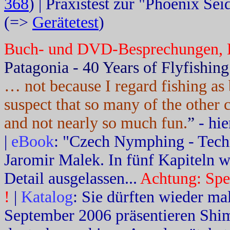
368
) | Praxistest zur "Phoenix S
(=>
Gerätetest
)
Buch- und DVD-Besprechungen, 
Patagonia - 40 Years of Flyfishing
… not because I regard fishing as 
suspect that so many of the other
and not nearly so much fun.
”
- hie
|
eBook
: "Czech Nymphing - Tech
Jaromir Malek. In fünf Kapiteln w
Detail ausgelassen...
Achtung: Spez
!
|
Katalog
: Sie dürften wieder mal
September 2006 präsentieren Shi