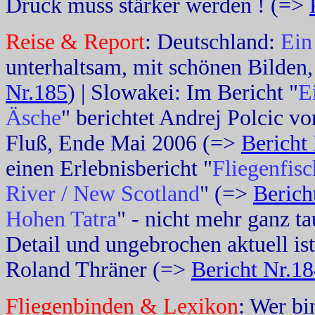
Druck muss stärker werden ! (=>
Reise & Report
: Deutschland:
Ein
unterhaltsam, mit schönen Bilde
Nr.185
) | Slowakei: Im Bericht "
E
Äsche
" berichtet Andrej Polcic v
Fluß, Ende Mai 2006 (=>
Bericht
einen Erlebnisbericht "
Fliegenfis
River / New Scotland
" (=>
Berich
Hohen Tatra
" - nicht mehr ganz ta
Detail und ungebrochen aktuell is
Roland Thräner (=>
Bericht Nr.1
Fliegenbinden & Lexikon
: Wer bi