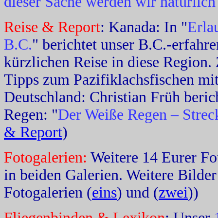
dieser Sache werden wir natürlich
Reise & Report
: Kanada: In "
Erla
B.C.
" berichtet unser B.C.-erfahr
kürzlichen Reise in diese Region.
Tipps zum Pazifiklachsfischen mit
Deutschland: Christian Früh beric
Regen: "
Der Weiße Regen – Stre
& Report
)
Fotogalerien:
Weitere 14 Eurer Fo
in beiden Galerien. Weitere Bilder
Fotogalerien (
eins
) und (
zwei
))
Fliegenbinden & Lexikon
: Unser