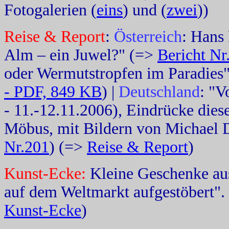
Fotogalerien (
eins
) und (
zwei
))
Reise & Report
:
Österreich
: Hans 
Alm – ein Juwel?" (=>
Bericht Nr
oder Wermutstropfen im Paradies
- PDF, 849 KB
) |
Deutschland
: "
- 11.-12.11.2006), Eindrücke dies
Möbus, mit Bildern von Michael 
Nr.201
) (=>
Reise & Report
)
Kunst-Ecke:
Kleine Geschenke aus
auf dem Weltmarkt aufgestöbert".
Kunst-Ecke
)