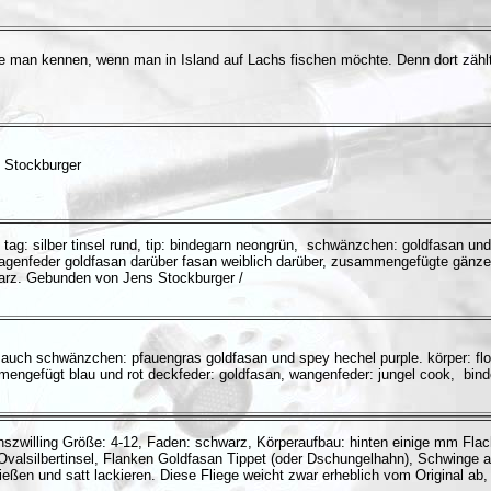
llte man kennen, wenn man in Island auf Lachs fischen möchte. Denn dort zähl
s Stockburger
2, tag: silber tinsel rund, tip: bindegarn neongrün, schwänzchen: goldfasan u
kragenfeder goldfasan darüber fasan weiblich darüber, zusammengefügte gänzef
warz. Gebunden von Jens Stockburger /
ip auch schwänzchen: pfauengras goldfasan und spey hechel purple. körper: flo
mmengefügt blau und rot deckfeder: goldfasan, wangenfeder: jungel cook, bi
hszwilling Größe: 4-12, Faden: schwarz, Körperaufbau: hinten einige mm Flac
t Ovalsilbertinsel, Flanken Goldfasan Tippet (oder Dschungelhahn), Schwing
eßen und satt lackieren. Diese Fliege weicht zwar erheblich vom Original ab,