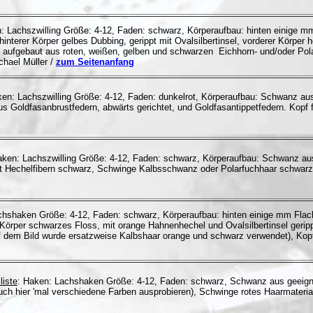
: Lachszwilling Größe: 4-12, Faden: schwarz, Körperaufbau: hinten einige m
interer Körper gelbes Dubbing, gerippt mit Ovalsilbertinsel, vorderer Körper 
aufgebaut aus roten, weißen, gelben und schwarzen Eichhorn- und/oder Pola
chael Müller /
zum Seitenanfang
ken: Lachszwilling Größe: 4-12, Faden: dunkelrot, Körperaufbau: Schwanz a
us Goldfasanbrustfedern, abwärts gerichtet, und Goldfasantippetfedern. Kopf 
aken: Lachszwilling Größe: 4-12, Faden: schwarz, Körperaufbau: Schwanz au
rust Hechelfibern schwarz, Schwinge Kalbsschwanz oder Polarfuchhaar schwar
chshaken Größe: 4-12, Faden: schwarz, Körperaufbau: hinten einige mm Flach
 Körper schwarzes Floss, mit orange Hahnenhechel und Ovalsilbertinsel gerip
uf dem Bild wurde ersatzweise Kalbshaar orange und schwarz verwendet), Kop
liste
: Haken: Lachshaken Größe: 4-12, Faden: schwarz, Schwanz aus geeigne
(auch hier 'mal verschiedene Farben ausprobieren), Schwinge rotes Haarmateri