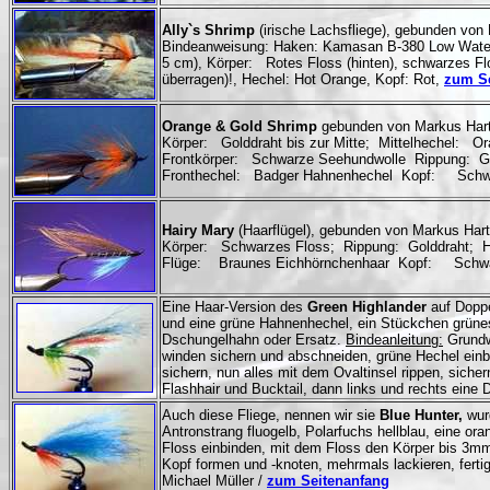
Ally`s Shrimp
(irische Lachsfliege), gebunden von
Bindeanweisung: Haken: Kamasan B-380 Low Water 
5 cm), Körper: Rotes Floss (hinten), schwarzes Flo
überragen)!, Hechel: Hot Orange, Kopf: Rot,
zum Se
Orange & Gold Shrimp
gebunden von Markus Har
Körper: Golddraht bis zur Mitte; Mittelhechel: O
Frontkörper: Schwarze Seehundwolle Rippung: G
Fronthechel: Badger Hahnenhechel Kopf: Sch
Hairy Mary
(Haarflügel), gebunden von Markus Ha
Körper: Schwarzes Floss; Rippung: Golddraht; 
Flüge: Braunes Eichhörnchenhaar Kopf: Schw
Eine Haar-Version des
Green Highlander
auf Doppe
und eine grüne Hahnenhechel, ein Stückchen grünes 
Dschungelhahn oder Ersatz.
Bindeanleitung:
Grundwi
winden sichern und abschneiden, grüne Hechel einb
sichern, nun alles mit dem Ovaltinsel rippen, sich
Flashhair und Bucktail, dann links und rechts eine
Auch diese Fliege, nennen wir sie
Blue Hunter,
wur
Antronstrang fluogelb, Polarfuchs hellblau, eine ora
Floss einbinden, mit dem Floss den Körper bis 3mm 
Kopf formen und -knoten, mehrmals lackieren, fertig
Michael Müller
/
zum Seitenanfang