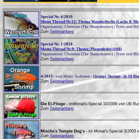
Special Nr. 4/2019
Motto Thread Nr.12: Thema Wanderfische (Lachs & Meer
Organisation: Christian (The Sharpshooter) | Texte und Bi
Zum
Seitenanfang
Special Nr. 1/2018
Motto-Thread Nr.9: Thema: Pfauenfeder (168)
Organisation: Christian (The Sharpshooter) | Texte und Bi
Zum
Seitenanfang
4/2013 -
von Mario Stobrawe -
Orange Shrimp - in 16 Bin
Zum
Seitenanfang
Die Ei-Fliege -
imMonat's-Special 10/2006 von Ulli 
Zum
Seitenanfang
Mischa's Temple Dog's -
im
Monat's-Special 3/2003 
Zum
Seitenanfang