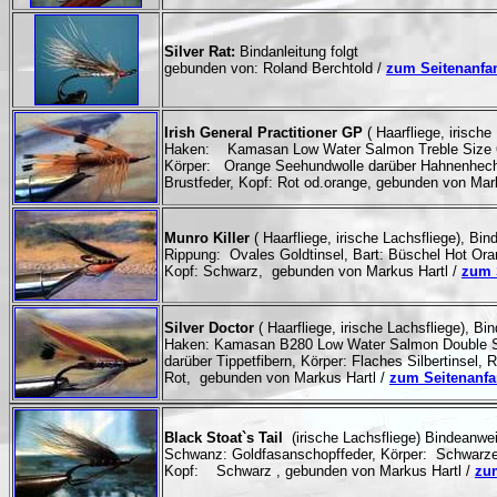
Silver Rat:
Bindanleitung folgt
gebunden von: Roland Berchtold /
zum Seitenanfa
Irish General Practitioner GP
( Haarfliege, irisch
Haken: Kamasan Low Water Salmon Treble Size 6-14
Körper: Orange Seehundwolle darüber Hahnenhecheln
Brustfeder, Kopf: Rot od.orange, gebunden von Mar
Munro Killer
( Haarfliege, irische Lachsfliege), B
Rippung: Ovales Goldtinsel, Bart: Büschel Hot Oran
Kopf: Schwarz, gebunden von Markus Hartl /
zum 
Silver Doctor
( Haarfliege, irische Lachsfliege), B
Haken: Kamasan B280 Low Water Salmon Double Size
darüber Tippetfibern, Körper: Flaches Silbertinsel,
Rot, gebunden von Markus Hartl /
zum Seitenanf
Black Stoat`s Tail
(irische Lachsfliege) Bindeanwe
Schwanz: Goldfasanschopffeder, Körper: Schwarzes 
Kopf: Schwarz , gebunden von Markus Hartl /
zu