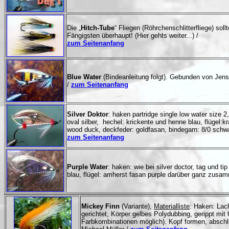
Die „
Hitch-Tube
“ Fliegen (Röhrchenschlitterfliege) so
Fängigsten überhaupt! (Hier gehts weiter...) /
zum Seitenanfang
Blue Water
(Bindeanleitung folgt). Gebunden von Jen
/
zum Seitenanfang
Silver Doktor
: haken partridge single low water size 
oval silber, hechel: krickente und henne blau, flügel:
wood duck, deckfeder: goldfasan, bindegarn: 8/0 sch
zum Seitenanfang
Purple Water
: haken: wie bei silver doctor, tag und t
blau, flügel: amherst fasan purple darüber ganz zusa
Mickey Finn
(Variante),
Materialliste
: Haken: Lac
gerichtet, Körper gelbes Polydubbing, gerippt mi
Farbkombinationen möglich). Kopf formen, abschli