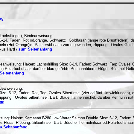
ng
e Lachsfliege ), Bindeanweisung:
, Faden: Rot od.orange, Schwanz: Goldfasan (lange rote Brustfedern), darü
 (Hot Orange)im Palmerstil nach vorne gewunden, Rippung: Ovales Goldtinse
kus Hartl /
zum Seitenanfang
indeanweisung: Haken: Lachsdrilling Size: 6-14, Faden: Schwarz, Tag: Ovale
g Polarfuchshaar, darüber blau gefärbte Perlhuhnfibern, Flügel: Büschel Gel
Seitenanfang
indeanweisung:
: 6-12, Faden: Rot, Tag: Ovales Sibertinsel (vier od.fünf Umwicklungen), 
 Rippung: Ovales Silbertinsel, Bart: Blaue Hahnenhechel, darüber Perlhuhn natu
ang
isung: Haken: Kamasan B280 Low Water Salmon Double Size: 6-12, Faden: Sch
Floss, Rippung: Silbertinsel, Bart: Büschel Hermelinhaar od.Polarfuchshaar
m Seitenanfang