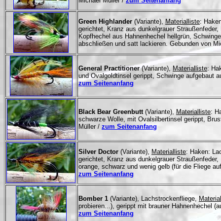
Michael Müller /
zum Seitenanfang
Green Highlander
(Variante),
Materialliste
: Haken
gerichtet, Kranz aus dunkelgrauer Straußenfeder, h
Kopfhechel aus Hahnenhechel hellgrün, Schwinge 
abschließen und satt lackieren. Gebunden von Mi
General Practitioner
(Variante),
Materialliste
: Ha
und Ovalgoldtinsel gerippt, Schwinge aufgebaut a
zum Seitenanfang
Black Bear Greenbutt
(Variante),
Materialliste
: H
schwarze Wolle, mit Ovalsilbertinsel gerippt, B
Müller /
zum Seitenanfang
Silver Doctor
(Variante),
Materialliste
: Haken: La
gerichtet, Kranz aus dunkelgrauer Straußenfeder,
orange, schwarz und wenig gelb (für die Fliege a
zum Seitenanfang
Bomber 1
(Variante), Lachstrockenfliege,
Material
probieren...), gerippt mit brauner Hahnenhechel 
zum Seitenanfang