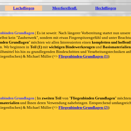
Lachsfliegen
Meerforellenfl.
Hechtfliegen
enbinden Grundlagen
| Es ist soweit: Nach längerer Vorbereitung startet nun unsere
selbst kein "Zauberwerk", sondern mit etwas Fingerspitzengefühl und unter Beachtu
inden Grundlagen
" möchten wir allen Interessierten einen
kompletten und hoffentl
en. Wir beginnen in
Teil (1)
mit
wichtigen Bindewerkzeugen
und
Basismaterialien
lfsmittel bis hin zu grundlegenden Bindeschritten und Verarbeitungstechniken an
iegenfischen) & Michael Müller (=>
Fliegenbinden-Grundlagen (1)
)
enbinden Grundlagen
| Im
zweiten Teil
von "
Fliegenbinden Grundlagen
" möchten
ematerialien
und Ihnen deren Verwendung nahebringen. Entsprechend umfangreich is
iegenfischen) & Michael Müller (=>
Fliegenbinden-Grundlagen (2)
)