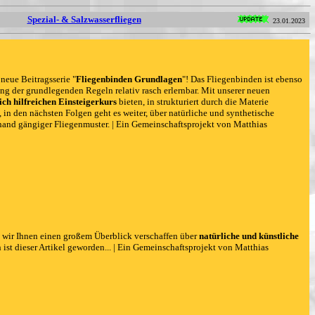
Spezial- & Salzwasserfliegen
23.01.2023
 neue Beitragsserie "
Fliegenbinden Grundlagen
"! Das Fliegenbinden ist ebenso
ng der grundlegenden Regeln relativ rasch erlernbar. Mit unserer neuen
ich hilfreichen Einsteigerkurs
bieten, in strukturiert durch die Materie
, in den nächsten Folgen geht es weiter, über natürliche und synthetische
hand gängiger Fliegenmuster. | Ein Gemeinschaftsprojekt von Matthias
 wir Ihnen einen großem Überblick verschaffen über
natürliche und künstliche
t dieser Artikel geworden... | Ein Gemeinschaftsprojekt von Matthias