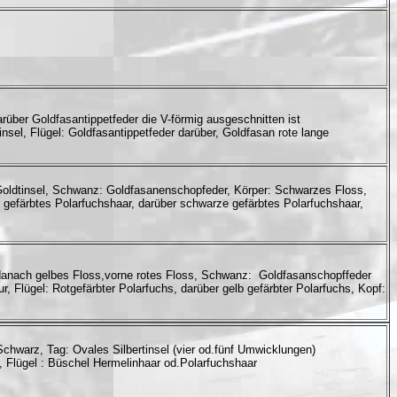
ber Goldfasantippetfeder die V-förmig ausgeschnitten ist
l, Flügel: Goldfasantippetfeder darüber, Goldfasan rote lange
s Goldtinsel, Schwanz: Goldfasanenschopfeder, Körper: Schwarzes Floss,
b gefärbtes Polarfuchshaar, darüber schwarze gefärbtes Polarfuchshaar,
danach gelbes Floss,vorne rotes Floss, Schwanz: Goldfasanschopffeder
r, Flügel: Rotgefärbter Polarfuchs, darüber gelb gefärbter Polarfuchs, Kopf:
warz, Tag: Ovales Silbertinsel (vier od.fünf Umwicklungen)
, Flügel : Büschel Hermelinhaar od.Polarfuchshaar