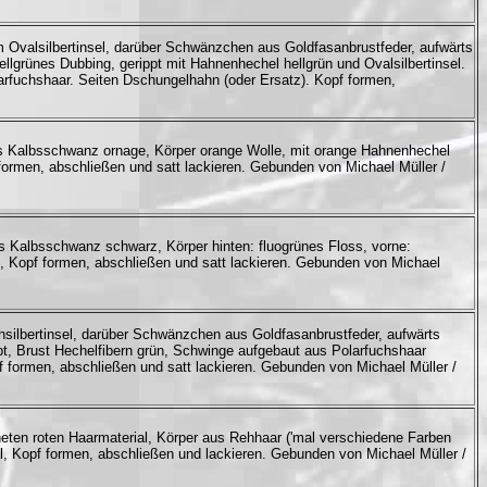
m Ovalsilbertinsel, darüber Schwänzchen aus Goldfasanbrustfeder, aufwärts
hellgrünes Dubbing, gerippt mit Hahnenhechel hellgrün und Ovalsilbertinsel.
rfuchshaar. Seiten Dschungelhahn (oder Ersatz). Kopf formen,
us Kalbsschwanz ornage, Körper orange Wolle, mit orange Hahnenhechel
formen, abschließen und satt lackieren. Gebunden von Michael Müller /
s Kalbsschwanz schwarz, Körper hinten: fluogrünes Floss, vorne:
z, Kopf formen, abschließen und satt lackieren. Gebunden von Michael
silbertinsel, darüber Schwänzchen aus Goldfasanbrustfeder, aufwärts
pt, Brust Hechelfibern grün, Schwinge aufgebaut aus Polarfuchshaar
f formen, abschließen und satt lackieren. Gebunden von Michael Müller /
ten roten Haarmaterial, Körper aus Rehhaar ('mal verschiedene Farben
al, Kopf formen, abschließen und lackieren. Gebunden von Michael Müller /