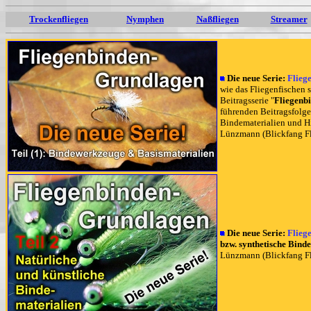
Trockenfliegen
Nymphen
Naßfliegen
Streamer
Die neue Serie:
Flieg
wie das Fliegenfischen 
Beitragsserie "
Fliegenb
führenden Beitragsfolg
Bindematerialien und Hi
Lünzmann (Blickfang Fl
Die neue Serie:
Flieg
bzw. synthetische Bind
Lünzmann (Blickfang Fl