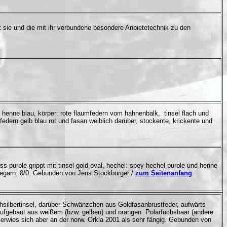
t sie und die mit ihr verbundene besondere Anbietetechnik zu den
nd henne blau, körper: rote flaumfedern vom hahnenbalk, tinsel flach und
edern gelb blau rot und fasan weiblich darüber, stockente, krickente und
ss purple grippt mit tinsel gold oval, hechel: spey hechel purple und henne
ndegarn: 8/0. Gebunden von Jens Stockburger /
zum Seitenanfang
hsilbertinsel, darüber Schwänzchen aus Goldfasanbrustfeder, aufwärts
e aufgebaut aus weißem (bzw. gelben) und orangen Polarfuchshaar (andere
 erwies sich aber an der norw. Orkla 2001 als sehr fängig. Gebunden von