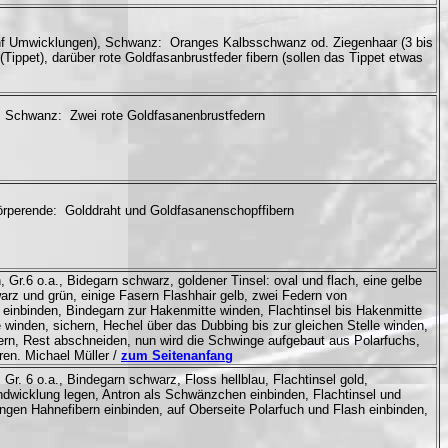
nf Umwicklungen), Schwanz: Oranges Kalbsschwanz od. Ziegenhaar (3 bis
ippet), darüber rote Goldfasanbrustfeder fibern (sollen das Tippet etwas
chwanz: Zwei rote Goldfasanenbrustfedern
perende: Golddraht und Goldfasanenschopffibern
 Gr.6 o.a., Bidegarn schwarz, goldener Tinsel: oval und flach, eine gelbe
rz und grün, einige Fasern Flashhair gelb, zwei Federn von
einbinden, Bindegarn zur Hakenmitte winden, Flachtinsel bis Hakenmitte
inden, sichern, Hechel über das Dubbing bis zur gleichen Stelle winden,
hern, Rest abschneiden, nun wird die Schwinge aufgebaut aus Polarfuchs,
ren. Michael Müller /
zum Seitenanfang
Gr. 6 o.a., Bindegarn schwarz, Floss hellblau, Flachtinsel gold,
dwicklung legen, Antron als Schwänzchen einbinden, Flachtinsel und
ngen Hahnefibern einbinden, auf Oberseite Polarfuch und Flash einbinden,