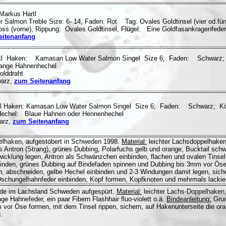
 Markus Hartl
Salmon Treble Size: 6- 14, Faden: Rot Tag: Ovales Goldtinsel (vier od.fü
ss (vorne), Rippung: Ovales Goldtinsel, Flügel: Eine Goldfasankragenfeder(T
itenanfang
tl Haken: Kamasan Low Water Salmon Singel Size 6; Faden: Schwarz; S
range Hahnenhechel
olddraht
warz,
zum Seitenanfang
rtl Haken: Kamasan Low Water Salmon Singel Size 6; Faden: Schwarz; Kör
Hechel: Blaue Hahnen oder Hennenhechel
arz,
zum Seitenanfang
lhaken, aufgestöbert in Schweden 1998.
Material:
leichter Lachsdoppelhaken,
Antron (Strang), grünes Dubbing, Polarfuchs gelb und orange, Bucktail schwa
cklung legen, Antron als Schwänzchen einbinden, flachen und ovalen Tinsel 
inden, grünes Dubbing auf Bindefaden spinnen und Dubbing bis 3mm vor Öse w
ern, abschneiden, gelbe Hechel einbinden und 2-3 Windungen damit legen, sic
 Dschungelhahnfeder einbinden, Kopf formen, Kopfknoten und mehrmals lackie
de im Lachsland Schweden aufgespürt.
Material:
leichter Lachs-Doppelhaken, 
nge Hahnefeder, ein paar Fibern Flashhair fluo-violett o.ä.
Bindeanleitung:
Grun
vor Öse formen, mit dem Tinsel rippen, sichern, auf Hakenunterseite die ora
.