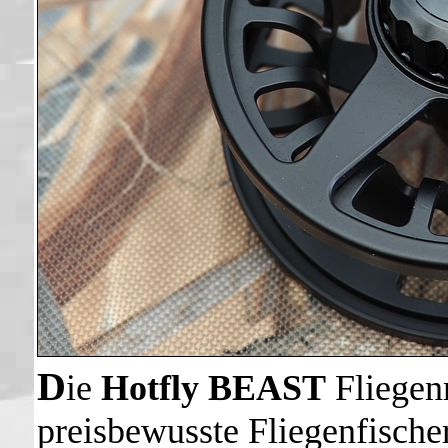
D
ie
Hotfly BEAST
Fliegenr
preisbewusste Fliegenfischer