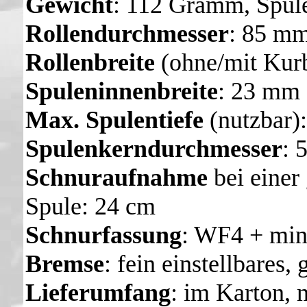
Gewicht
: 112 Gramm, Spul
Rollendurchmesser
: 85 m
Rollenbreite
(ohne/mit Kur
Spuleninnenbreite
: 23 mm
Max. Spulentiefe
(nutzbar)
Spulenkerndurchmesser
: 
Schnuraufnahme
bei einer
Spule: 24 cm
Schnurfassung
: WF4 + min
Bremse
: fein einstellbare
Lieferumfang
: im Karton, m