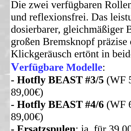
Die zwei verfügbaren Roll
und reflexionsfrei. Das leis
dosierbarer, gleichmäßiger B
großen Bremsknopf präzise e
Klickgeräusch ertönt in bei
V
erfügbare Modelle
:
- Hotfly BEAST #3/5
(WF 5 
89,00€)
- Hotfly BEAST #4/6
(WF 6 
89,00€)
- Ersatzspulen
: ja, für 39,0