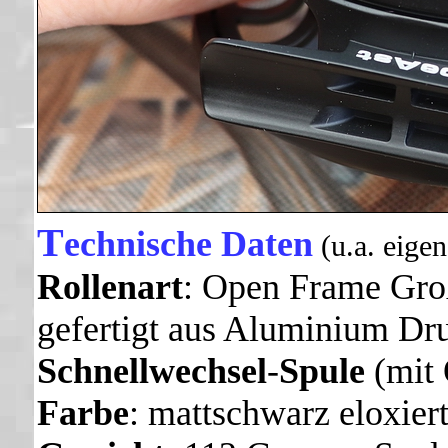
T
echnische Daten
(u.a. eige
Rollenart
: Open Frame Groß
gefertigt aus Aluminium Dr
Schnellwechsel
-
Spule
(mit 
Farbe
: mattschwarz eloxier