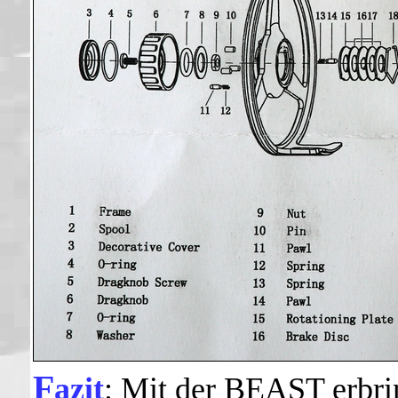
F
azit
: Mit der BEAST erbri