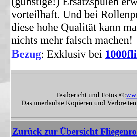
(günstige!) Ersatzspulen er
vorteilhaft. Und bei Rollenp
diese hohe Qualität kann m
nichts mehr falsch machen!
B
ezug
: Exklusiv
bei
1000fl
*
Testbericht und Fotos ©:
www
Das unerlaubte Kopieren und Verbreiten 
Zurück zur Übersicht Fliegenro