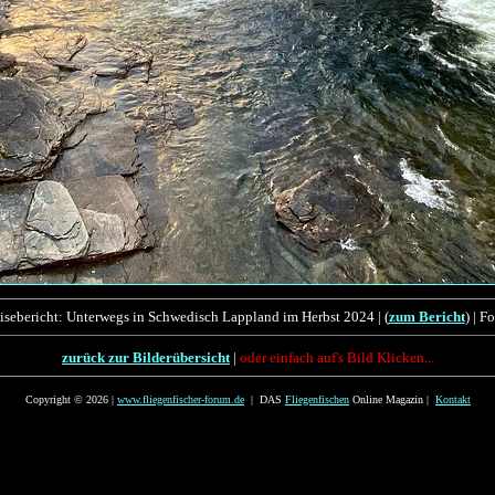
isebericht: Unterwegs in Schwedisch Lappland im Herbst 2024 | (
zum Bericht
) | 
zurück zur Bilderübersicht
|
oder einfach auf's Bild Klicken...
Copyright © 2026 |
www.fliegenfischer-forum.de
| DAS
Fliegenfischen
Online Magazin |
Kontakt