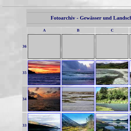
Fotoarchiv - Gewässer und Landsch
A
B
C
36
35
34
33