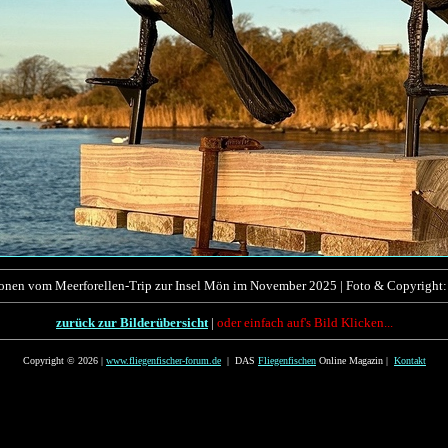
ionen vom Meerforellen-Trip zur Insel Mön im November 2025 | Foto & Copyright:
zurück zur Bilderübersicht
|
oder einfach auf's Bild Klicken...
Copyright © 2026 |
www.fliegenfischer-forum.de
| DAS
Fliegenfischen
Online Magazin |
Kontakt