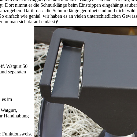
igt. Dort nimmt er die Schnurklänge beim Einstrippen eingehängt saube
 abzugeben. Dafür dass die Schnurklänge geordnet sind und nicht wild 
So einfach wie genial, wir haben es an vielen unterschiedlichen Gewäs
wenn man sich darauf einlässt)!
off, Watgurt 50
und separaten
d es im
 Watgurt,
zur Handhabung
ur Funktionsweise