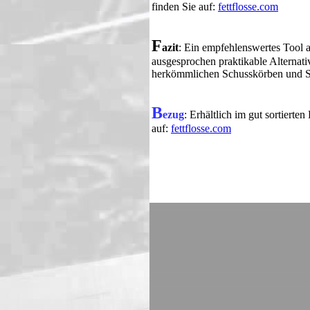
finden Sie auf:
fettflosse.com
F
azit
: Ein empfehlenswertes Tool a
ausgesprochen praktikable Alternat
herkömmlichen Schusskörben und S
B
ezug
: Erhältlich im gut sortierte
auf:
fettflosse.com