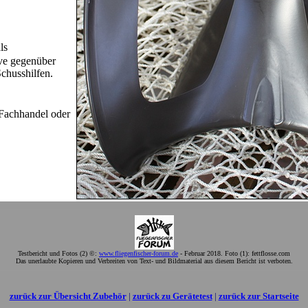
ls
ive gegenüber
chusshilfen.
n Fachhandel oder
Testbericht und Fotos (2) ©:
www.fliegenfischer-forum.de
- Februar 2018. Foto (1): fettflosse.com
Das unerlaubte Kopieren und Verbreiten von Text- und Bildmaterial aus diesem Bericht ist verboten.
zurück zur Übersicht Zubehör
|
zurück zu Gerätetest
|
zurück zur Startseite