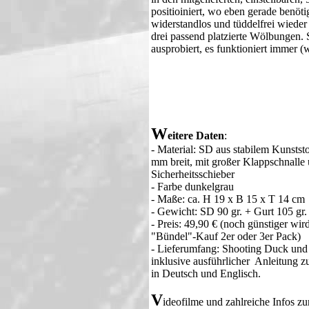
positioiniert, wo eben gerade benöt
widerstandlos und tüddelfrei wieder
drei passend platzierte Wölbungen. 
ausprobiert, es funktioniert immer (
W
eitere Daten
:
- Material: SD aus stabilem Kunstst
mm breit, mit großer Klappschnalle 
Sicherheitsschieber
- Farbe dunkelgrau
- Maße: ca. H 19 x B 15 x T 14 cm
- Gewicht: SD 90 gr. + Gurt 105 gr.
- Preis: 49,90 € (noch günstiger wir
"Bündel"-Kauf 2er oder 3er Pack)
- Lieferumfang: Shooting Duck und
inklusive ausführlicher Anleitung 
in Deutsch und Englisch.
V
ideofilme und zahlreiche Infos z