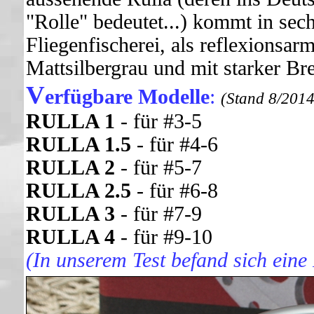
"Rolle" bedeutet...) kommt in sech
Fliegenfischerei, als reflexionsarm
Mattsilbergrau und mit starker Br
V
erfügbare Modelle
:
(Stand 8/2014
RULLA 1
- für #3-5
RULLA 1.5
- für #4-6
RULLA 2
- für #5-7
RULLA 2.5
- für #6-8
RULLA 3
- für #7-9
RULLA 4
- für #9-10
(In unserem Test befand sich ein