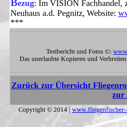
B
ezug
:
Im VISION Fachhandel, z
Neuhaus a.d. Pegnitz, Website:
ww
***
Testbericht und Fotos ©:
www.
Das unerlaubte Kopieren und Verbreiten 
Zurück zur Übersicht Fliegenro
zur
Copyright © 2014 |
www.fliegenfischer