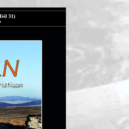
eil 31)
n