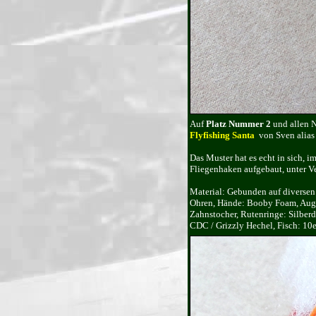
Auf
Platz Nummer 2
und allen N
Flyfishing Santa
von Sven alias
Das Muster hat es echt in sich, i
Fliegenhaken aufgebaut, unter V
Material: Gebunden auf diversen
Ohren, Hände: Booby Foam, Augen
Zahnstocher, Rutenringe: Silber
CDC / Grizzly Hechel, Fisch: 10