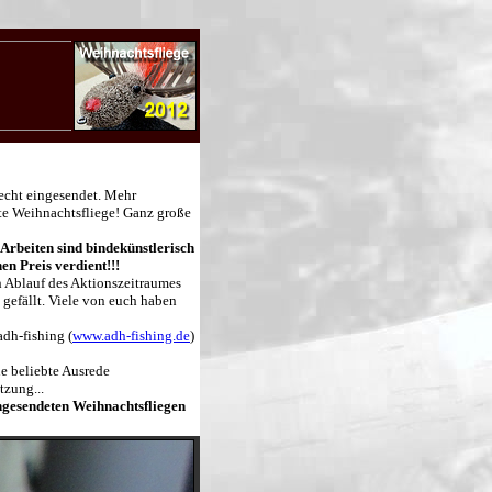
recht eingesendet. Mehr
te Weihnachtsfliege! Ganz große
-Arbeiten sind bindekünstlerisch
en Preis verdient!!!
ch Ablauf des Aktionszeitraumes
 gefällt. Viele von euch haben
dh-fishing (
www.adh-fishing.de
)
ne beliebte Ausrede
tzung...
ngesendeten Weihnachtsfliegen