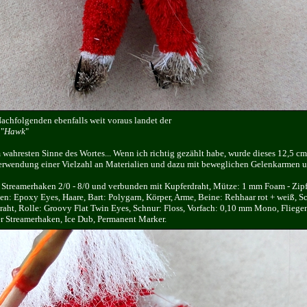
achfolgenden ebenfalls weit voraus landet der
 "
Hawk
"
m wahresten Sinne des Wortes... Wenn ich richtig gezählt habe, wurde dieses 12,5 c
erwendung einer Vielzahl an Materialien und dazu mit beweglichen Gelenkarmen un
 Streamerhaken 2/0 - 8/0 und verbunden mit Kupferdraht, Mütze: 1 mm Foam - Zipfe
: Epoxy Eyes, Haare, Bart: Polygarn, Körper, Arme, Beine: Rehhaar rot + weiß, S
draht, Rolle: Groovy Flat Twin Eyes, Schnur: Floss, Vorfach: 0,10 mm Mono, Fliege
er Streamerhaken, Ice Dub, Permanent Marker.