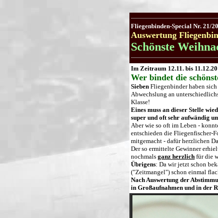
Fliegenbinden-Special Nr. 21/2
Auswertung Fliegenbi
Schönste Weihnac
Im Zeitraum 12.11. bis 11.12.2
Wer bindet die schönst
Sieben
Fliegenbinder haben sich 
Abwechslung an unterschiedlichs
Klasse!
Eines muss an dieser Stelle wie
super und oft sehr aufwändig umg
Aber wie so oft im Leben - konnt
entschieden die Fliegenfischer-F
mitgemacht - dafür herzlichen Da
Der so ermittelte Gewinner erhie
nochmals
ganz herzlich
für die 
Übrigens
: Da wir jetzt schon be
("Zeitmangel") schon einmal flac
Nach Auswertung der Abstimmun
in Großaufnahmen und in der R