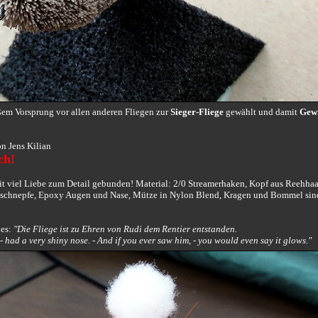
ßem Vorsprung vor allen anderen Fliegen zur
Sieger-Fliege
gewählt und damit
Gew
n Jens Kilian
ch!
mit viel Liebe zum Detail gebunden! Material: 2/0 Streamerhaken, Kopf aus Reehhaa
dschnepfe, Epoxy Augen und Nase, Mütze in Nylon Blend, Kragen und Bommel si
des:
"Die Fliege ist zu Ehren von Rudi dem Rentier entstanden.
 had a very shiny nose. - And if you ever saw him, - you would even say it glows."