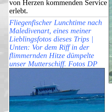
von Herzen kommenden Service
erlebt.
Fliegenfischer Lunchtime nach
Maledivenart, eines meiner
Lieblingsfotos dieses Trips |
Unten: Vor dem Riff in der
flimmernden Hitze dümpelte
unser Mutterschiff. Fotos DP