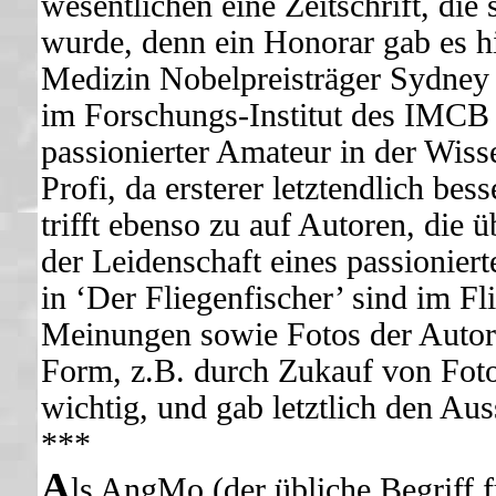
wesentlichen eine Zeitschrift, die
wurde, denn ein Honorar gab es hi
Medizin Nobelpreisträger Sydney 
im Forschungs-Institut des IMCB i
passionierter Amateur in der Wissen
Profi, da ersterer letztendlich be
trifft ebenso zu auf Autoren, die ü
der Leidenschaft eines passionie
in ‘Der Fliegenfischer’ sind im F
Meinungen sowie Fotos der Autoren
Form, z.B. durch Zukauf von Foto
wichtig, und gab letztlich den Aus
***
A
ls AngMo (der übliche Begriff 