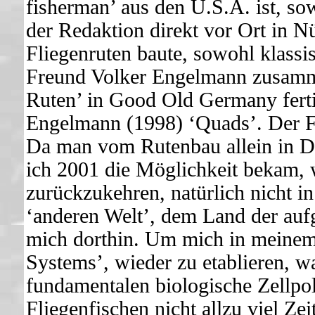
fisherman’ aus den U.S.A. ist, sow
der Redaktion direkt vor Ort in Nü
Fliegenruten baute, sowohl klass
Freund Volker Engelmann zusamme
Ruten’ in Good Old Germany ferti
Engelmann (1998) ‘Quads’. Der Fl
Da man vom Rutenbau allein in De
ich 2001 die Möglichkeit bekam, w
zurückzukehren, natürlich nicht i
‘anderen Welt’, dem Land der auf
mich dorthin. Um mich in meinem 
Systems’, wieder zu etablieren, w
fundamentalen biologische Zellpol
Fliegenfischen nicht allzu viel Ze