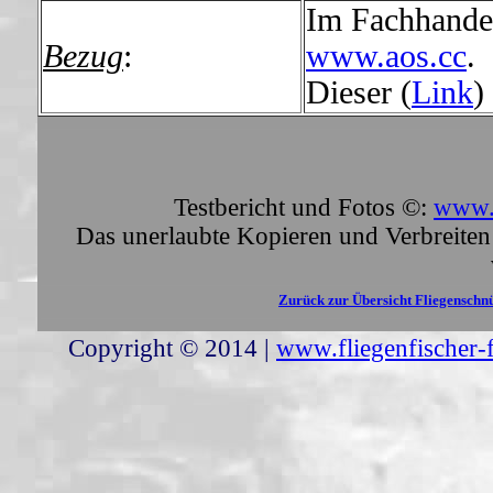
Im Fachhandel
Bezug
:
www.aos.cc
.
Dieser (
Link
)
Testbericht und Fotos ©:
www.f
Das unerlaubte Kopieren und Verbreiten 
Zurück zur Übersicht Fliegenschn
Copyright © 2014 |
www.fliegenfischer-