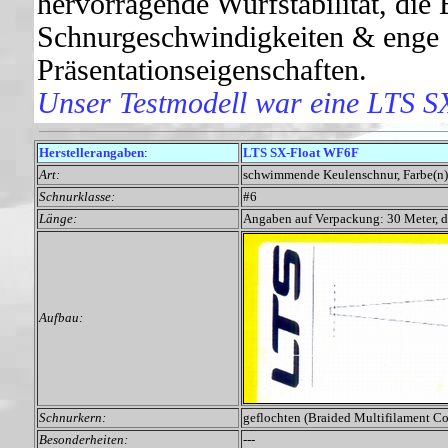
hervorragende Wurfstabilität, die 
Schnurgeschwindigkeiten & enge 
Präsentationseigenschaften.
Unser Testmodell war eine LTS S
Herstellerangaben
:
LTS SX-Float WF6F
Art:
schwimmende Keulenschnur, Farbe(n):
Schnurklasse:
#6
Länge:
Angaben auf Verpackung: 30 Meter, 
Aufbau:
Schnurkern:
geflochten (Braided Multifilament Co
Besonderheiten:
---