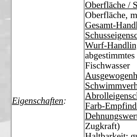
Oberfläche / 
Oberfläche, mi
Gesamt-Hand
Schusseigensc
Wurf-Handlin
abgestimmtes 
Fischwasser
Ausgewogenh
Schwimmverh
Abrolleigensc
Eigenschaften
:
Farb-Empfind
Dehnungswer
Zugkraft)
Haltbarkeit
: 