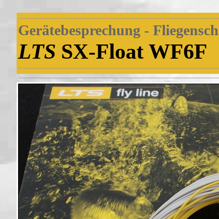
Gerätebesprechung - Fliegensch
LTS
SX-Float WF6F