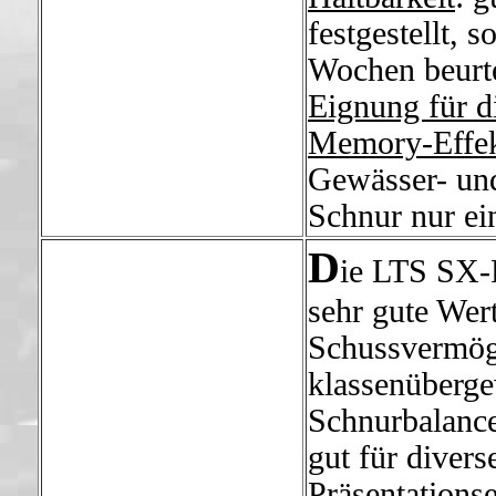
festgestellt, 
Wochen beurt
Eignung für d
Memory-Effe
Gewässer- und
Schnur nur e
D
ie LTS SX-
sehr gute Wer
Schussvermöge
klassenüberge
Schnurbalance
gut für diver
Präsentationse