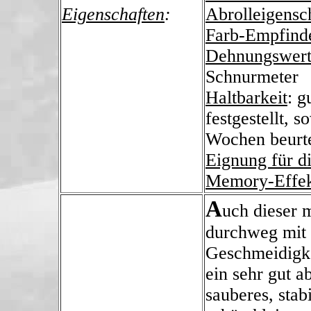
Eigenschaften
:
Abrolleigensc
Farb-Empfind
Dehnungswer
Schnurmeter
Haltbarkeit
: g
festgestellt, 
Wochen beurt
Eignung für d
Memory-Effe
A
uch dieser 
durchweg mit 
Geschmeidigke
ein sehr gut a
sauberes, sta