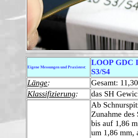
LOOP GDC Do
Eigene Messungen und Praxistest
:
S3/S4
Länge
:
Gesamt: 11,30
Klassifizierung
:
das SH Gewic
Ab Schnurspi
Zunahme des 
bis auf 1,86 
um 1,86 mm, a