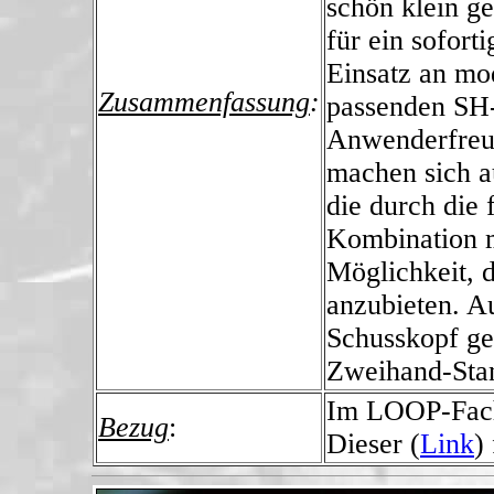
schön klein g
für ein sofort
Einsatz an mo
Zusammenfassung
:
passenden SH-
Anwenderfreun
machen sich a
die durch die 
Kombination m
Möglichkeit, d
anzubieten. A
Schusskopf geh
Zweihand-Sta
Im LOOP-Fach
Bezug
:
Dieser (
Link
)