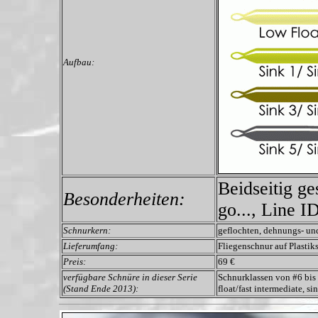
Aufbau:
Beidseitig g
Besonderheiten:
go..., Line 
Schnurkern:
geflochten, dehnungs- u
Lieferumfang:
Fliegenschnur auf Plasti
Preis:
69 €
verfügbare Schnüre in dieser Serie
Schnurklassen von #6 bis 
(Stand Ende 2013):
float/fast intermediate, s