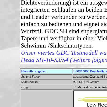
Dichteveränderung) ist ein ausg
integrierten Schlaufen an beiden 
und Leader verbunden zu werden. 
einfach zu bedienen und eignet si
Wurfstil. GDC SH sind superglat
Tapers und verfügbar in einer Vi
Schwimm-/Sinkschnurtypen.
Unser viertes GDC Testmodell 
Head SH-10-S3/S4 (weitere folgen
Herstellerangaben
:
LOOP GDC Double-Hand 
Art und Farbe:
zweifarbiger Zweihand-Sc
Schnurklasse:
#10 DH / 40 Gramm
Länge:
11 Meter, davon 4 m Sink4