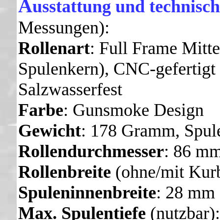
A
usstattung und technisch
Messungen):
Rollenart
: Full Frame Mitt
Spulenkern), CNC-gefertigt
Salzwasserfest
Farbe
: Gunsmoke Design
Gewicht
: 178 Gramm, Spul
Rollendurchmesser
: 86 m
Rollenbreite
(ohne/mit Kur
Spuleninnenbreite
: 28 mm
Max. Spulentiefe
(nutzbar)