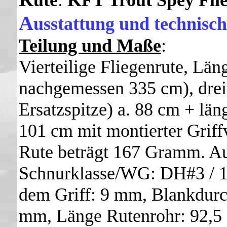
ute
:
KFT Trout Spey Flie
A
usstattung und technisch
Teilung und Maße
:
Vierteilige Fliegenrute, Lä
nachgemessen 335 cm), drei 
Ersatzspitze) a. 88 cm + lä
101 cm mit montierter Grif
Rute beträgt 167 Gramm. Au
Schnurklasse/WG: DH#3 / 1
dem Griff: 9 mm, Blankdurc
mm, Länge Rutenrohr: 92,5 