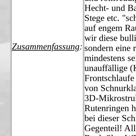
Hecht- und Ba
Stege etc. "s
auf engem Rau
wir diese bul
Zusammenfassung
:
sondern eine r
mindestens se
unauffällige (
Frontschlaufe
von Schnurkla
3D-Mikrostruk
Rutenringen hö
bei dieser Sc
Gegenteil! A