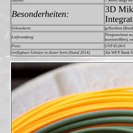
Aufbau:
7 Meter lange Keu
3D Mikr
Besonderheiten:
Integra
Schnurkern:
geflochten (Brai
Fliegenschnur au
Lieferumfang:
kunststofffrei), 
Preis:
UVP 85,00 €
verfügbare Schnüre in dieser Serie (Stand 2014):
Als WF/F Bank Sh