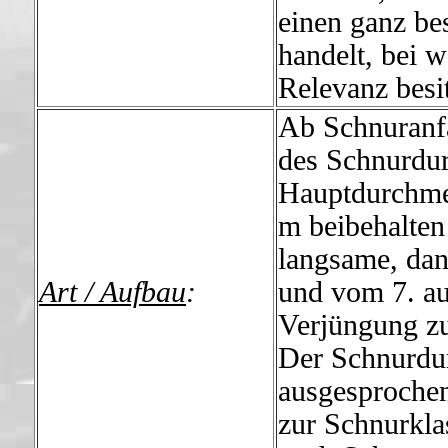
einen ganz be
handelt, bei 
Relevanz besit
Ab Schnuranf
des Schnurdu
Hauptdurchmes
m beibehalten
langsame, dan
Art / Aufbau
:
und vom 7. au
Verjüngung z
Der Schnurdu
ausgesprochen
zur Schnurkla