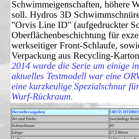
Schwimmeigenschaften, höhere W
soll. Hydros 3D Schwimmschnüre
"Orvis Line ID" (aufgedruckter S
Oberflächenbeschichtung für exzel
werkseitiger Front-Schlaufe, sowi
Verpackung aus Recycling-Karton
2014 wurde die Serie um einige in
aktuelles Testmodell war eine O
eine kurzkeulige Spezialschnur für
Wurf-Rückraum.
Herstellerangaben
:
ORVIS HYDROS 
Art und Farbe:
zweifarbige Keul
Schnurklasse:
#5
Länge:
27,5 Meter