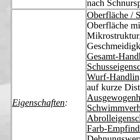
nach Schnursp
Oberfläche / 
Oberfläche mit
Mikrostruktur
Geschmeidigk
Gesamt-Hand
Schusseigensc
Wurf-Handlin
auf kurze Dis
Ausgewogenh
Eigenschaften
:
Schwimmverh
Abrolleigensc
Farb-Empfind
Dehnungswer