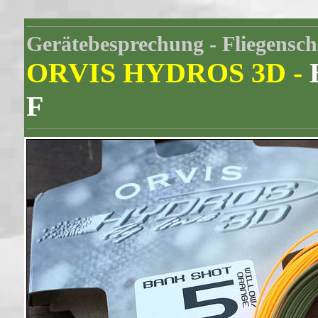
Gerätebesprechung - Fliegensch
ORVIS HYDROS 3D -
B
F