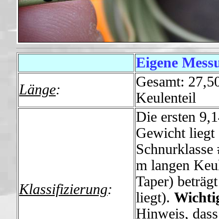
Eigene Messu
E
Gesamt: 27,50
Länge
:
Keulenteil
Die ersten 9,
Gewicht liegt
Schnurklasse 
m langen Keule
Taper) beträg
Klassifizierung
:
liegt).
Wichti
Hinweis, dass