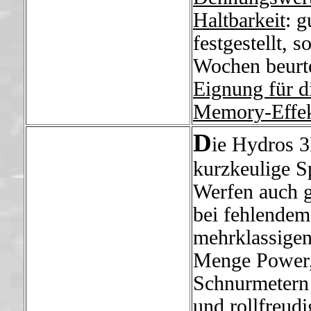
Haltbarkeit
: 
festgestellt, 
Wochen beurt
Eignung für d
Memory-Effe
D
ie Hydros 3
kurzkeulige Sp
Werfen auch g
bei fehlendem
mehrklassigen
Menge Power, 
Schnurmetern 
und rollfreud