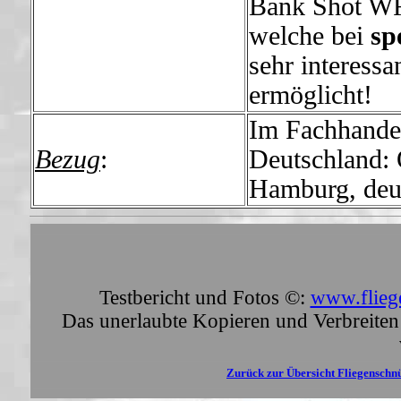
Bank Shot WF-
welche bei
sp
sehr interess
ermöglicht!
Im Fachhandel
Bezug
:
Deutschland: 
Hamburg, deu
Testbericht und Fotos ©:
www.flieg
Das unerlaubte Kopieren und Verbreiten 
Zurück zur Übersicht Fliegenschn