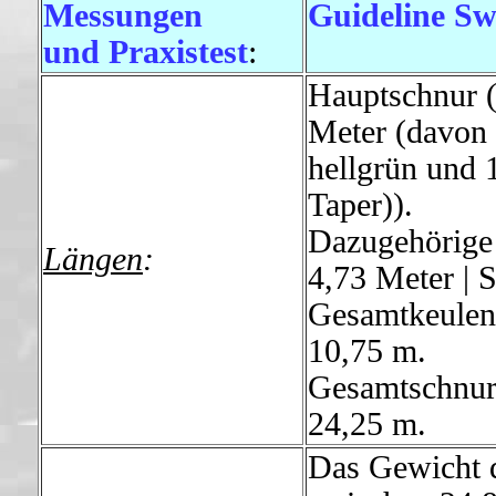
Messungen
Guideline Sw
und Praxistest
:
Hauptschnur (
Meter (davon 
hellgrün und 
Taper)).
Dazugehörige 
Längen
:
4,73 Meter | S
Gesamtkeulenl
10,75 m.
Gesamtschnurl
24,25 m.
Das Gewicht d