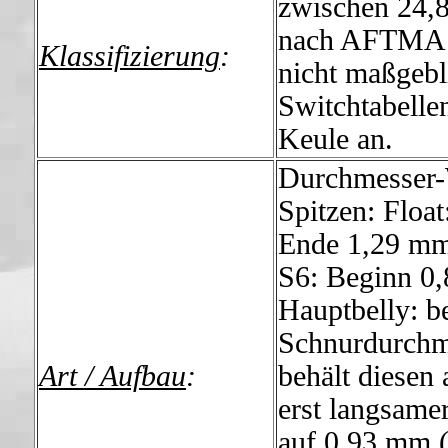
zwischen 24,8
nach AFTMA S
Klassifizierung
:
nicht maßgebl
Switchtabelle
Keule an.
Durchmesser-
Spitzen: Floa
Ende 1,29 mm
S6: Beginn 0
Hauptbelly: b
Schnurdurchm
Art / Aufbau
:
behält diesen 
erst langsame
auf 0,93 mm 