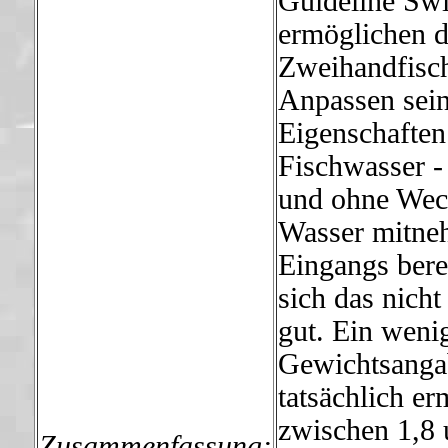
Guideline Swi
ermöglichen d
Zweihandfisch
Anpassen sei
Eigenschafte
Fischwasser -
und ohne Wech
Wasser mitneh
Eingangs bere
sich das nich
gut. Ein weni
Gewichtsanga
tatsächlich er
zwischen 1,8 
Zusammenfassung
: