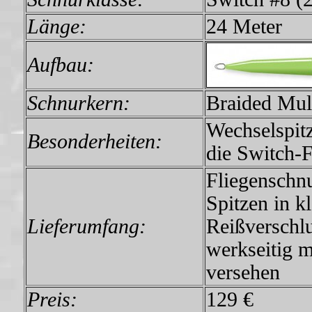
Länge:
24 Meter
Aufbau:
Schnurkern:
Braided Mul
Wechselspit
Besonderheiten:
die Switch-F
Fliegenschn
Spitzen in k
Lieferumfang:
Reißverschl
werkseitig m
versehen
Preis:
129 €