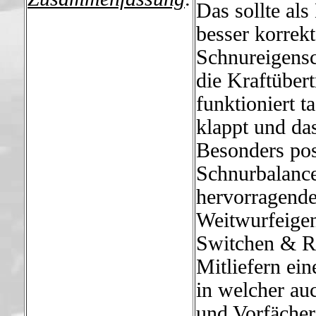
Das sollte al
besser korrek
Schnureigensc
die Kraftübe
funktioniert t
klappt und da
Besonders posi
Schnurbalance
hervorragend
Weitwurfeigen
Switchen & Ro
Mitliefern ei
in welcher auc
und Vorfächer