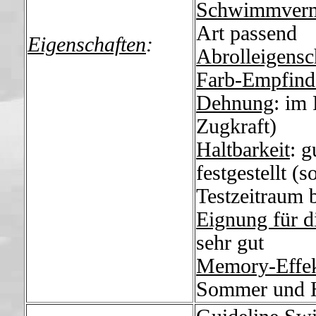
Schwimmver
Art passend
Eigenschaften
:
Abrolleigensc
Farb-Empfind
Dehnung
: im
Zugkraft)
Haltbarkeit
: 
festgestellt (
Testzeitraum b
Eignung für d
sehr gut
Memory-Effe
Sommer und H