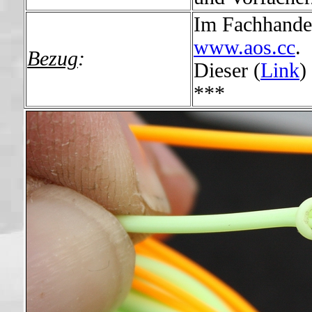
Im Fachhandel
www.aos.cc
.
Bezug
:
Dieser (
Link
)
***